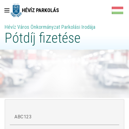
HÉVÍZ PARKOLÁS
Hévíz Város Önkormányzat Parkolási Irodája
Pótdíj fizetése
Ezen az oldalon tudja SimplePay segítségével kifizetni pótdíját.
Fizetés még az Ellenőröknél bankkártyával, a Parkoló
automatáknál bankkártyával és készpénzzel, illetve a Parkolási
Irodában bankkártyával és készpénzzel lehetséges.
Rendszám alapú keresés